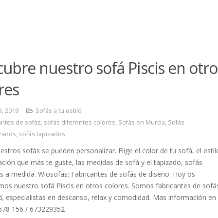
ubre nuestro sofá Piscis en otro
res
3, 2019
Sofás a tu estilo
antes de sofás
,
sofás diferentes colores
,
Sofás en Murcia
,
Sofás
zados
,
sofás tapizados
stros sofás se pueden personalizar. Elige el color de tu sofá, el estil
ción que más te guste, las medidas de sofá y el tapizado, sofás
s a medida. Wiosofas: Fabricantes de sofás de diseño. Hoy os
os nuestro sofá Piscis en otros colores. Somos fabricantes de sofá
d, especialistas en descanso, relax y comodidad. Mas información en
678 156 / 673229352