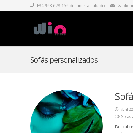
+34 968 678 156 de lunes a sábado
Escribir 
Sofás personalizados
Sofá
abril 2
Sofás 
Descubre 