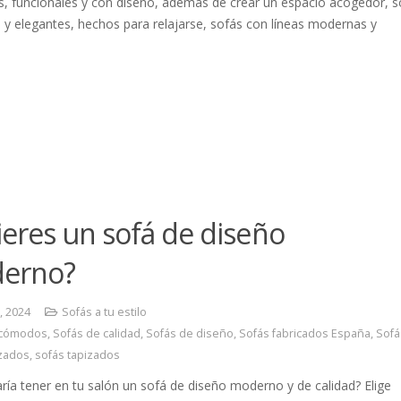
s, funcionales y con diseño, además de crear un espacio acogedor, 
 elegantes, hechos para relajarse, sofás con líneas modernas y
eres un sofá de diseño
erno?
9, 2024
Sofás a tu estilo
 cómodos
,
Sofás de calidad
,
Sofás de diseño
,
Sofás fabricados España
,
Sofá
zados
,
sofás tapizados
ría tener en tu salón un sofá de diseño moderno y de calidad? Elige