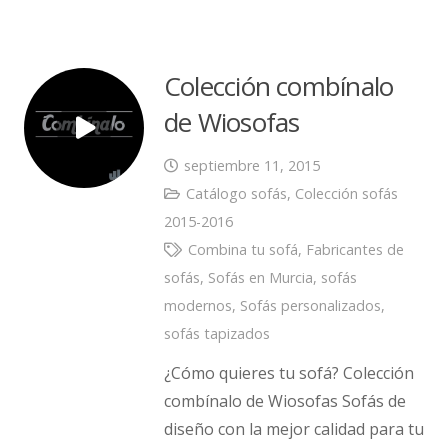
Colección combínalo
de Wiosofas
septiembre 11, 2015
Catálogo sofás
,
Colección sofás
2015-2016
Combina tu sofá
,
Fabricantes de
sofás
,
Sofás en Murcia
,
sofás
modernos
,
Sofás personalizados
,
sofás tapizados
¿Cómo quieres tu sofá? Colección
combínalo de Wiosofas Sofás de
diseño con la mejor calidad para tu