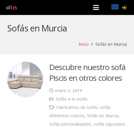
Sofás en Murcia
Inicio
Sofás en Murcia
Descubre nuestro sofá
Piscis en otros colores
enero 3, 2019
Sofás a tu estilo
Fabricantes de sofás
,
sofás
diferentes colores
,
Sofás en Murcia
,
Sofás personalizados
,
sofás tapizados