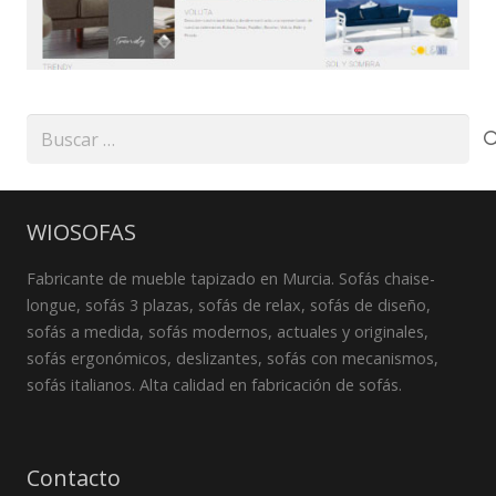
Buscar:
WIOSOFAS
Fabricante de mueble tapizado en Murcia. Sofás chaise-
longue, sofás 3 plazas, sofás de relax, sofás de diseño,
sofás a medida, sofás modernos, actuales y originales,
sofás ergonómicos, deslizantes, sofás con mecanismos,
sofás italianos. Alta calidad en fabricación de sofás.
Contacto