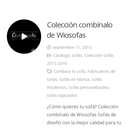
Colección combínalo
de Wiosofas
septiembre 11, 2015
Catálogo sofás
,
Colección sofás
2015-2016
Combina tu sofá
,
Fabricantes de
sofás
,
Sofás en Murcia
,
sofás
modernos
,
Sofás personalizados
,
sofás tapizados
¿Cómo quieres tu sofá? Colección
combínalo de Wiosofas Sofás de
diseño con la mejor calidad para tu