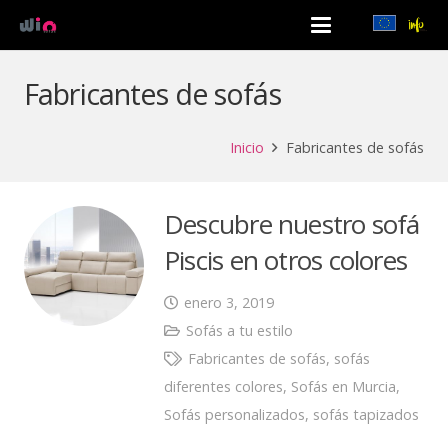
Fabricantes de sofás
Inicio
Fabricantes de sofás
Descubre nuestro sofá
Piscis en otros colores
enero 3, 2019
Sofás a tu estilo
Fabricantes de sofás
,
sofás
diferentes colores
,
Sofás en Murcia
,
Sofás personalizados
,
sofás tapizados