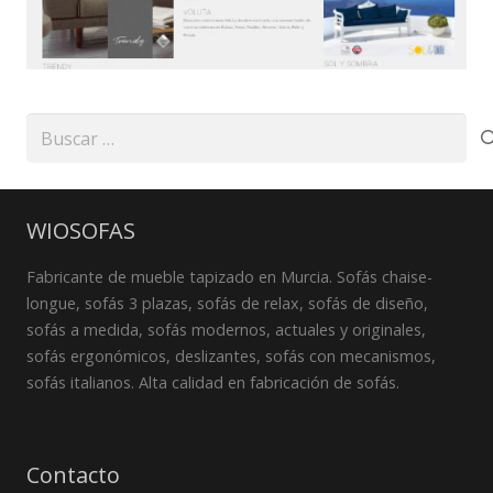
Buscar:
WIOSOFAS
Fabricante de mueble tapizado en Murcia. Sofás chaise-
longue, sofás 3 plazas, sofás de relax, sofás de diseño,
sofás a medida, sofás modernos, actuales y originales,
sofás ergonómicos, deslizantes, sofás con mecanismos,
sofás italianos. Alta calidad en fabricación de sofás.
Contacto