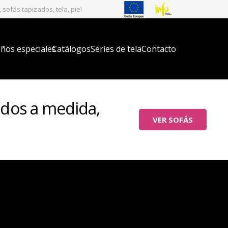
sofás tapizados, tela, piel
ños especiales
Catálogos
Series de tela
Contacto
ados a medida,
VER SOFÁS