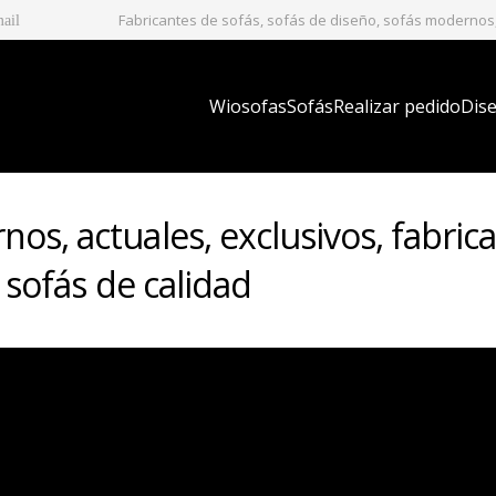
Fabricantes de sofás, sofás de diseño, sofás modernos, 
mail
Wiosofas
Sofás
Realizar pedido
Dise
os, actuales, exclusivos, fabric
, sofás de calidad