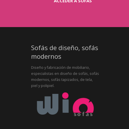
ACCEDER A SOFÁS
Sofás de diseño, sofás
modernos
Diseño y fabricación de mobiliario,
especialistas en diseño de sofás, sofás
modernos, sofás tapizados, de tela,
piel y polipiel.