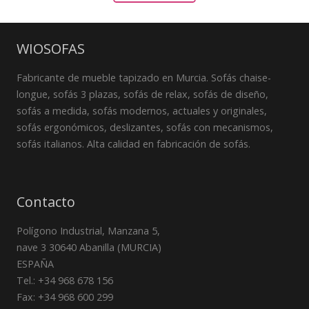
WIOSOFAS
Fabricante de mueble tapizado en Murcia. Sofás chaise-
longue, sofás 3 plazas, sofás de relax, sofás de diseño,
sofás a medida, sofás modernos, actuales y originales,
sofás ergonómicos, deslizantes, sofás con mecanismos,
sofás italianos. Alta calidad en fabricación de sofás.
Contacto
Polígono Industrial, Manzana 5,
nave 3 30640 Abanilla (MURCIA)
ESPAÑA
Tel.: +34 968 678 156
Fax: +34 968 600 299