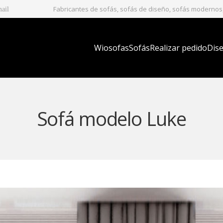
Fabricantes de sofás, sofás de diseño, sofás modernos, 
mail
Wiosofas
Sofás
Realizar pedido
Dise
Sofá modelo Luke