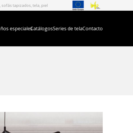
sofás tapizados, tela, piel
ños especiales
Catálogos
Series de tela
Contacto