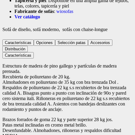
Tapicería y piel
: Disponible en una amplia gama de tejidos,
telas, colores, tapicería y piel
Fabricante de sofás
:
wiosofas
Ver catálogo
Sofá de diseño, sofá moderno,
sofás con chaise-longue
Características
Opciones
Selección patas
Accesorios
Distribución
Características
Estructura de madera de pino gallego y partículas de madera
prensada.
Recubierta de poliuretano de 20 kg.
Almohadones en poliuretano de 35 kg con bra trenzada Dol .
Respaldos de poliuretano de 22 kg s.s recubiertos de bra trenzada
calidad A. Bisagras punto a punto con inclinación de 90o y pared
cero sistema itali. Riñoneras en poliuretano de 22 kg s.s recubiertos
de bra trenzada calidad A. Asientos con bandejas deslizantes con
rodamiento y puntos de anclaje.
Brazos forrados de goma 22 kg y parte superior 28 kg jos.
Patas metal inclinadas en cromo metal brillo.
Desenfundable. Almohadones, riñoneras y respaldos dificultad