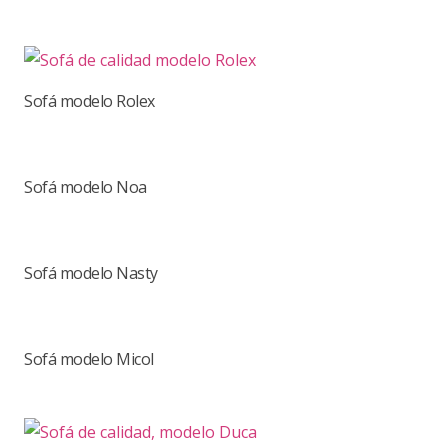
Sofá modelo Rolex
Sofá modelo Noa
Sofá modelo Nasty
Sofá modelo Micol