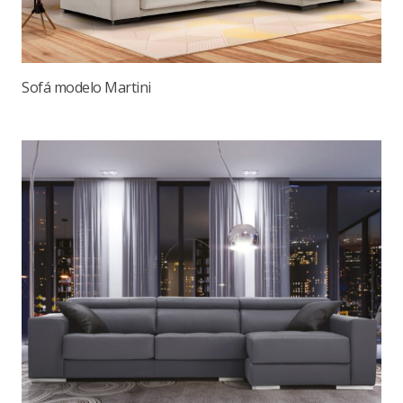
Sofá modelo Martini