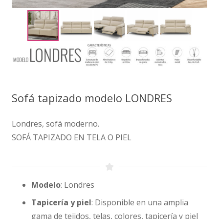
Sofá tapizado modelo LONDRES
Londres, sofá moderno.
SOFÁ TAPIZADO EN TELA O PIEL
Modelo
: Londres
Tapicería y piel
: Disponible en una amplia
gama de tejidos, telas, colores, tapicería y piel