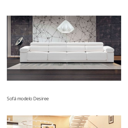
Sofá modelo Desiree