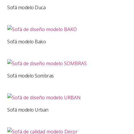
Sofá modelo Duca
Sofá modelo Bako
Sofá modelo Sombras
Sofá modelo Urban