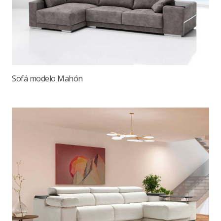
Sofá modelo Mahón