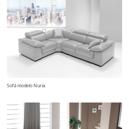
Sofá modelo Nuria