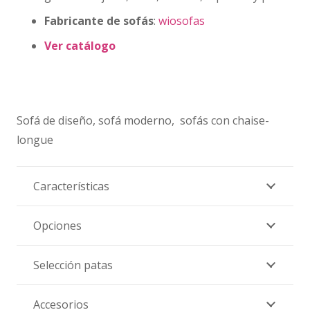
Fabricante de sofás
:
wiosofas
Ver catálogo
Sofá de diseño, sofá moderno,
sofás con chaise-
longue
Características
Opciones
Selección patas
Accesorios