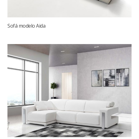
Sofá modelo Aida