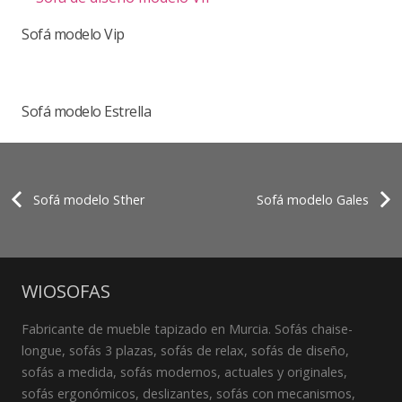
Sofá modelo Vip
Sofá modelo Estrella
Sofá modelo Sther
Sofá modelo Gales
WIOSOFAS
Fabricante de mueble tapizado en Murcia. Sofás chaise-
longue, sofás 3 plazas, sofás de relax, sofás de diseño,
sofás a medida, sofás modernos, actuales y originales,
sofás ergonómicos, deslizantes, sofás con mecanismos,