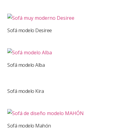
Sofá modelo Desiree
Sofá modelo Alba
Sofá modelo Kira
Sofá modelo Mahón