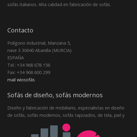
sofás italianos. Alta calidad en fabricación de sofás.
Contacto
Polígono Industrial, Manzana 5,
nave 3 30640 Abanilla (MURCIA)
ESPAÑA
Tel.: +34 968 678 156
Fax: +34 968 600 299
mail wiosofás
Sofás de diseño, sofás modernos
Diseño y fabricación de mobiliario, especialistas en diseño
de sofás, sofás modernos, sofás tapizados, de tela, piel y