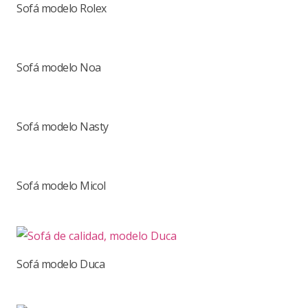
Sofá modelo Rolex
Sofá modelo Noa
Sofá modelo Nasty
Sofá modelo Micol
Sofá modelo Duca