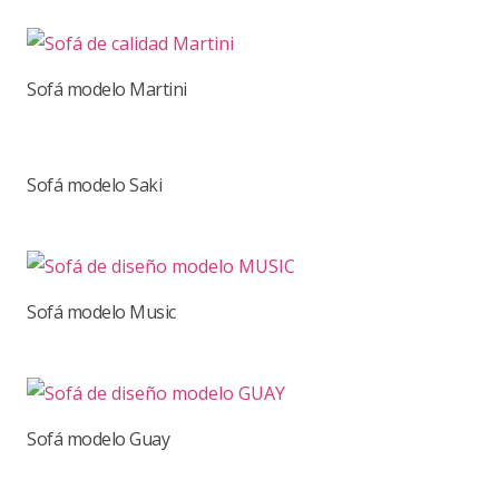
Sofá modelo Martini
Sofá modelo Saki
Sofá modelo Music
Sofá modelo Guay