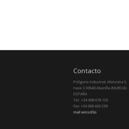
Contacto
Polígono Industrial, Manzana 5,
nave 3 30640 Abanilla (MURCIA)
ESPAÑA
Tel.: +34 968 678 156
Fax: +34 968 600 299
mail wiosofás