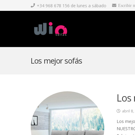
+34 968 678 156 de lunes a sábado
Escribir 
Los mejor sofás
Los 
abril 8,
Los mejo
NUESTRO