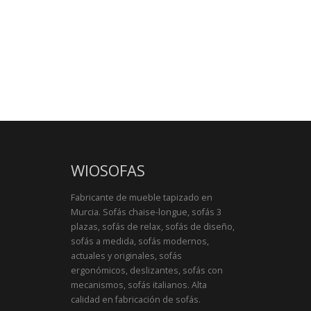
WIOSOFAS
Fabricante de mueble tapizado en
Murcia. Sofás chaise-longue, sofás 3
plazas, sofás de relax, sofás de diseño,
sofás a medida, sofás modernos,
actuales y originales, sofás
ergonómicos, deslizantes, sofás con
mecanismos, sofás italianos. Alta
calidad en fabricación de sofás.