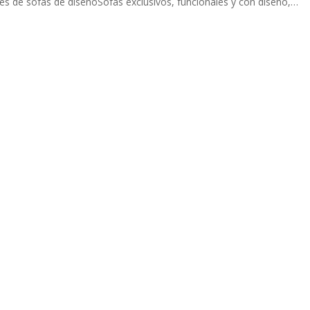
es de sofás de diseñoSofás exclusivos, funcionales y con diseño,…