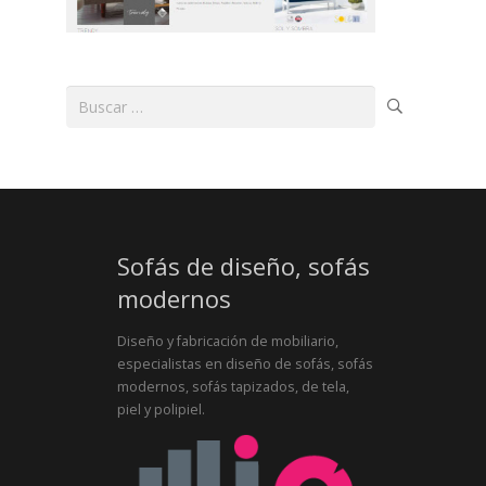
Buscar:
Sofás de diseño, sofás
modernos
Diseño y fabricación de mobiliario,
especialistas en diseño de sofás, sofás
modernos, sofás tapizados, de tela,
piel y polipiel.