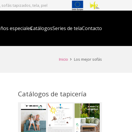
sofás tapizados, tela, piel
ños especiales
Catálogos
Series de tela
Contacto
Inicio
Los mejor sofás
Catálogos de tapicería