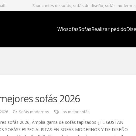
Fabricantes de sofás, sofás de diseño, sofás modernos, 
mail
Wiosofas
Sofás
Realizar pedido
Dise
mejores sofás 2026
 2026
Sofás modernos
Los mejor sofás
res sofás 2026, Amplia gama de sofás tapizados ¿TE GUSTAN
S SOFÁS? ESPECIALISTAS EN SOFÁS MODERNOS Y DE DISEÑO